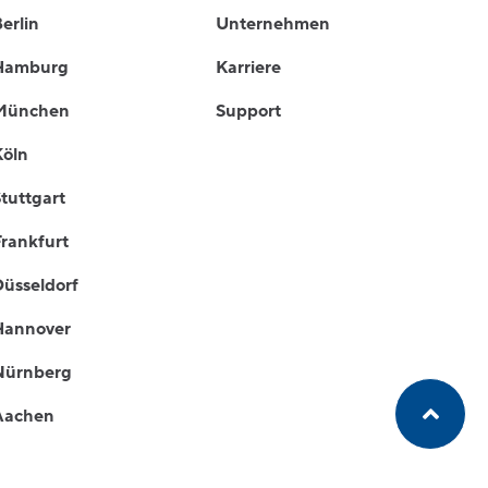
erlin
Unternehmen
Hamburg
Karriere
München
Support
Köln
tuttgart
Frankfurt
Düsseldorf
Hannover
Nürnberg
Aachen