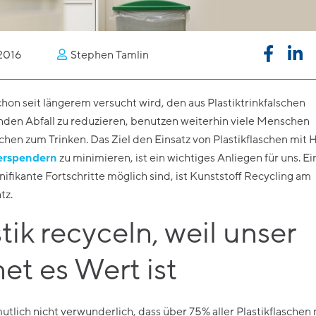
Für jeden Bereich den idealen
Wasserspender.
Fitnessstudio & Spa
Flughafen & Bahnhof
2016
Stephen Tamlin
Verein
on seit längerem versucht wird, den aus Plastiktrinkfalschen
enden Abfall zu reduzieren, benutzen weiterhin viele Menschen
schen zum Trinken. Das Ziel den Einsatz von Plastikflaschen mit H
erspendern
zu minimieren, ist ein wichtiges Anliegen für uns. E
nifikante Fortschritte möglich sind, ist Kunststoff Recycling am
tz.
tik recyceln, weil unser
et es Wert ist
mutlich nicht verwunderlich, dass über 75% aller Plastikflaschen 