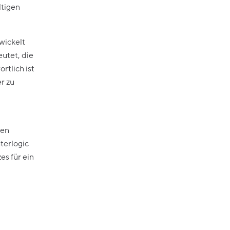
ltigen
wickelt
utet, die
rtlich ist
r zu
den
terlogic
es für ein