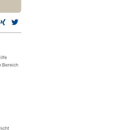
Bedarfsgerechte Festwasserspender
für Ihr Unternehmen.
Behörde & Amt
Architektur & Planung
Facility Management
ilfe
in Bereich
nicht