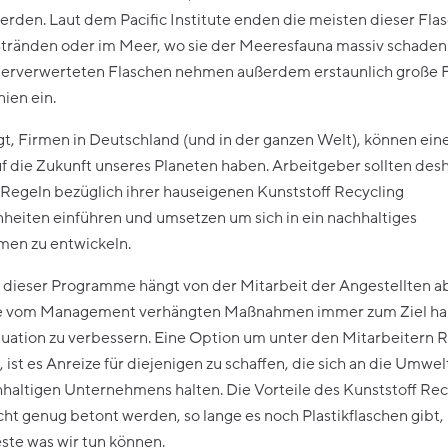
erden. Laut dem Pacific Institute enden die meisten dieser Flas
 Stränden oder im Meer, wo sie der Meeresfauna massiv schaden
derverwerteten Flaschen nehmen außerdem erstaunlich große F
ien ein.
gt, Firmen in Deutschland (und in der ganzen Welt), können ei
uf die Zukunft unseres Planeten haben. Arbeitgeber sollten des
 Regeln bezüglich ihrer hauseigenen Kunststoff Recycling
heiten einführen und umsetzen um sich in ein nachhaltiges
en zu entwickeln.
g dieser Programme hängt von der Mitarbeit der Angestellten a
lle vom Management verhängten Maßnahmen immer zum Ziel ha
uation zu verbessern. Eine Option um unter den Mitarbeitern R
, ist es Anreize für diejenigen zu schaffen, die sich an die Umw
hhaltigen Unternehmens halten. Die Vorteile des Kunststoff Rec
ht genug betont werden, so lange es noch Plastikflaschen gibt, i
ste was wir tun können.