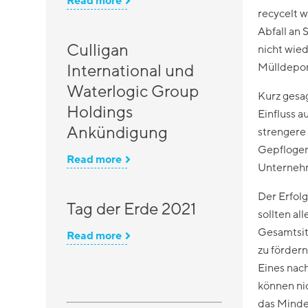
Read more
recycelt w
Abfall an
Culligan
nicht wie
International und
Mülldepon
Waterlogic Group
Kurz gesa
Holdings
Einfluss a
Ankündigung
strengere
Gepflogen
Read more
Unternehm
Der Erfol
Tag der Erde 2021
sollten a
Gesamtsit
Read more
zu fördern
Eines nac
können nic
das Minde