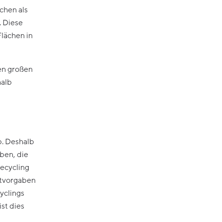
chen als
. Diese
lächen in
nen großen
halb
b. Deshalb
ben, die
ecycling
eltvorgaben
yclings
st dies