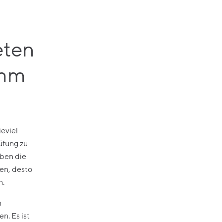
eten
amm
ieviel
üfung zu
eben die
hen, desto
n.
n
n. Es ist