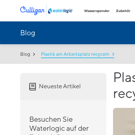
Wasserspender
Zubehör
Blog
Wasserspende
Festwasserans
Die weltweit ers
leitungsgebunde
Wasserspender.
Blog
Plastik am Arbeitsplatz recyceln
Hands Free 
Mit Kohlens
Pla
Heißwassers
Tischgerät
Neueste Artikel
rec
Edelstahl Was
Robuste Wassersp
stark frequentie
Kantinen und Lag
Besuchen Sie
Waterlogic auf der