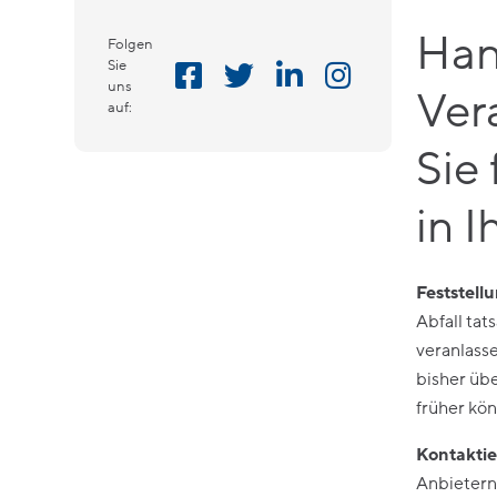
Han
Folgen
Sie
uns
Ver
auf:
Sie
in 
Feststell
Abfall tat
veranlasse
bisher übe
früher kön
Kontaktie
Anbietern 