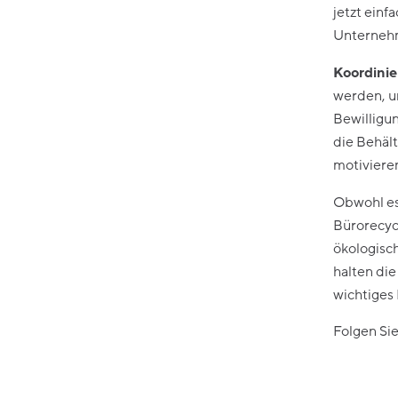
jetzt einf
Unternehm
Koordinier
werden, u
Bewilligu
die Behäl
motivieren
Obwohl es 
Bürorecyc
ökologisc
halten di
wichtiges 
Folgen Sie