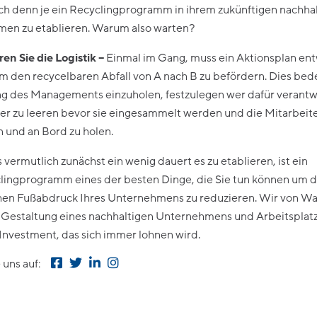
ach denn je ein Recyclingprogramm in ihrem zukünftigen nachha
en zu etablieren. Warum also warten?
en Sie die Logistik –
Einmal im Gang, muss ein Aktionsplan ent
m den recycelbaren Abfall von A nach B zu befördern. Dies bede
ng des Managements einzuholen, festzulegen wer dafür verantwo
ter zu leeren bevor sie eingesammelt werden und die Mitarbeite
 und an Bord zu holen.
vermutlich zunächst ein wenig dauert es zu etablieren, ist ein
lingprogramm eines der besten Dinge, die Sie tun können um 
hen Fußabdruck Ihres Unternehmens zu reduzieren. Wir von Wa
e Gestaltung eines nachhaltigen Unternehmens und Arbeitsplatz
Investment, das sich immer lohnen wird.
 uns auf: