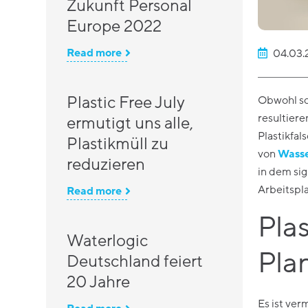
Zukunft Personal
Europe 2022
Read more
04.03.
Plastic Free July
Obwohl sch
resultier
ermutigt uns alle,
Plastikfal
Plastikmüll zu
von
Wass
reduzieren
in dem sig
Arbeitspla
Read more
Plas
Waterlogic
Plan
Deutschland feiert
20 Jahre
Es ist ver