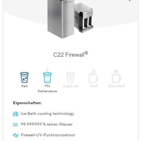
®
C22 Firewall
Kalt
Mit
Ungekühlt
Heiß
Extra Heiß
Kohlensäure
Eigenschaften:
Ice Bath cooling technology
99,999999 % reines Wasser
Firewall-UV-Funktionssensor