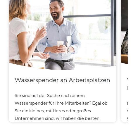
Wasserspender an Arbeitsplätzen
W
B
Sie sind auf der Suche nach einem
Wasserspender für Ihre Mitarbeiter? Egal ob
M
Sie ein kleines, mittleres oder großes
W
Unternehmen sind, wir haben die besten
S
Produkte für Ihre Bedürfnisse.
W