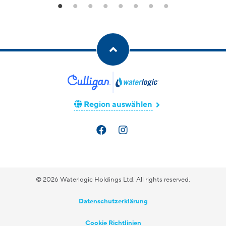
o
H
Mehr erfahren
Region auswählen
© 2026 Waterlogic Holdings Ltd. All rights reserved.
Datenschutzerklärung
Cookie Richtlinien